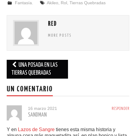
Fantasía.
Akileo
,
Rol
,
Tierras Quebradas
RED
MORE POSTS
Navegación
UNA POSADA EN LAS
de
TIERRAS QUEBRADAS
entradas
UN COMENTARIO
16 marzo 2021
RESPONDER
SANDMAN
Y en
Lazos de Sangre
tienes esta misma historia y
alguna cosa más maquetadita así, en plan bonico y lista