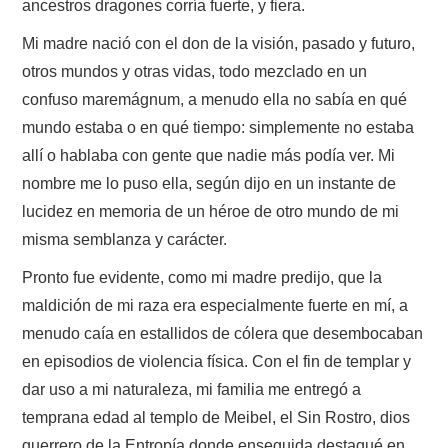
ancestros dragones corría fuerte, y fiera.
ROL
Mi madre nació con el don de la visión, pasado y futuro,
otros mundos y otras vidas, todo mezclado en un
INFANTIL
confuso maremágnum, a menudo ella no sabía en qué
mundo estaba o en qué tiempo: simplemente no estaba
MINICUENTOS.
allí o hablaba con gente que nadie más podía ver. Mi
nombre me lo puso ella, según dijo en un instante de
POEMADAS
lucidez en memoria de un héroe de otro mundo de mi
NOVELAS
misma semblanza y carácter.
Pronto fue evidente, como mi madre predijo, que la
maldición de mi raza era especialmente fuerte en mí, a
menudo caía en estallidos de cólera que desembocaban
en episodios de violencia física. Con el fin de templar y
dar uso a mi naturaleza, mi familia me entregó a
temprana edad al templo de Meibel, el Sin Rostro, dios
guerrero de la Entropía donde enseguida destaqué en