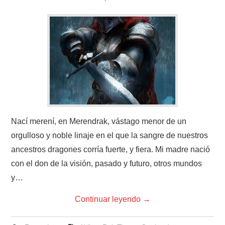
ROL
INFANTIL
MINICUENTOS.
POEMADAS
NOVELAS
Nací merení, en Merendrak, vástago menor de un
orgulloso y noble linaje en el que la sangre de nuestros
ancestros dragones corría fuerte, y fiera. Mi madre nació
con el don de la visión, pasado y futuro, otros mundos
y…
Continuar leyendo
→