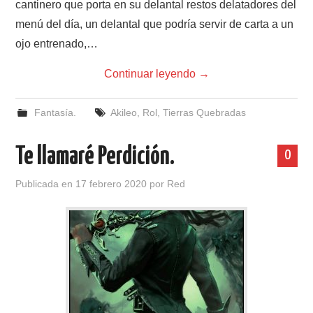
cantinero que porta en su delantal restos delatadores del
menú del día, un delantal que podría servir de carta a un
ojo entrenado,…
Continuar leyendo
→
Fantasía.
Akileo
,
Rol
,
Tierras Quebradas
Te llamaré Perdición.
0
Publicada en
17 febrero 2020
por
Red