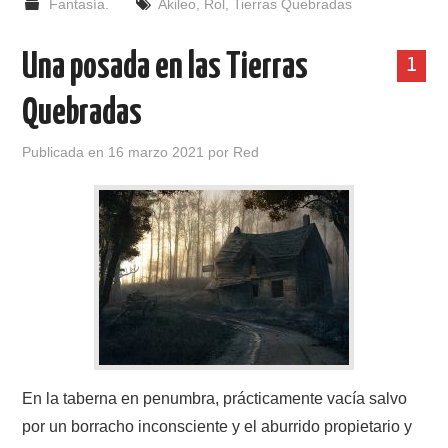
Fantasía.
Akileo
,
Rol
,
Tierras Quebradas
Una posada en las Tierras
1
Quebradas
Publicada en
16 marzo 2021
por
Red
En la taberna en penumbra, prácticamente vacía salvo
por un borracho inconsciente y el aburrido propietario y