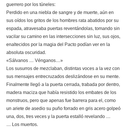
guerrero por los túneles:
ROL
Perdido en una niebla de sangre y de muerte, aún en
sus oídos los gritos de los hombres rata abatidos por su
INFANTIL
espada, atravesaba puertas reventándolas, tomando sin
vacilar su camino en las intersecciones sin luz, sus ojos,
MINICUENTOS.
enaltecidos por la magia del Pacto podían ver en la
absoluta oscuridad.
POEMADAS
«Sálvanos … Vénganos…»
NOVELAS
Los susurros de mezclaban, distintas voces a la vez con
sus mensajes entrecruzados deslizándose en su mente.
Finalmente llegó a la puerta cerrada, trabada por dentro,
madera maciza que había resistido los embates de los
monstruos, pero que apenas fue barrera para el, como
un ariete de asedio su puño forrado en gris acero golpeó
una, dos, tres veces y la puerta estalló revelando …
… Los muertos.