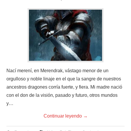
ROL
INFANTIL
MINICUENTOS.
POEMADAS
NOVELAS
Nací merení, en Merendrak, vástago menor de un
orgulloso y noble linaje en el que la sangre de nuestros
ancestros dragones corría fuerte, y fiera. Mi madre nació
con el don de la visión, pasado y futuro, otros mundos
y…
Continuar leyendo
→