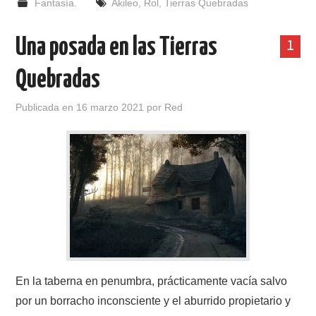
Fantasía.
Akileo
,
Rol
,
Tierras Quebradas
Una posada en las Tierras
1
Quebradas
Publicada en
16 marzo 2021
por
Red
En la taberna en penumbra, prácticamente vacía salvo
por un borracho inconsciente y el aburrido propietario y