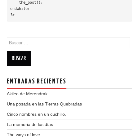
    the_post(); 

endwhile;

ROL
?>
INFANTIL
Buscar:
MINICUENTOS.
POEMADAS
NOVELAS
ENTRADAS RECIENTES
Akileo de Merendrak
Una posada en las Tierras Quebradas
Cinco nombres en un cuchillo.
La memoria de los días.
The ways of love.