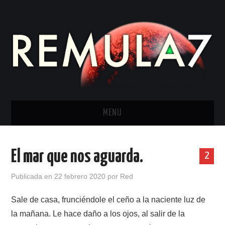
MENU
INICIO
El mar que nos aguarda.
2
COSAS REMULIANAS
Publicada en
22 febrero 2020
por
Red
SCI – FI
Sale de casa, frunciéndole el ceño a la naciente luz de
la mañana. Le hace daño a los ojos, al salir de la
FANTASÍA.